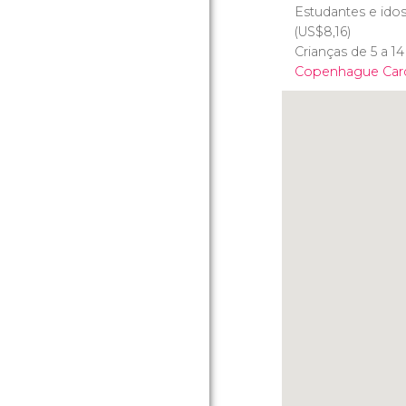
Estudantes e ido
(
US$
8,16)
Crianças de 5 a 1
Copenhague Car