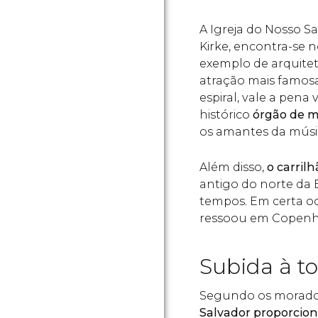
A Igreja do Nosso Sa
Kirke, encontra-se 
exemplo de arquite
atração mais famosa
espiral, vale a pena 
histórico
órgão de ma
os amantes da músi
Além disso,
o carril
antigo do norte da 
tempos. Em certa oca
ressoou em Copen
Subida à to
Segundo os morador
Salvador proporcion