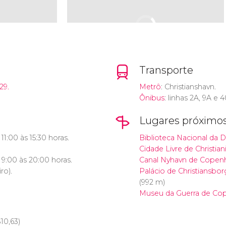
Transporte
29.
Metrô
: Christianshavn.
Ônibus
: linhas 2A, 9A e 4
Lugares próximo
11:00 às 15:30 horas.
Biblioteca Nacional da 
Cidade Livre de Christian
 9:00 às 20:00 horas.
Canal Nyhavn de Copen
ro).
Palácio de Christiansb
(992 m)
Museu da Guerra de Co
$
10,63)