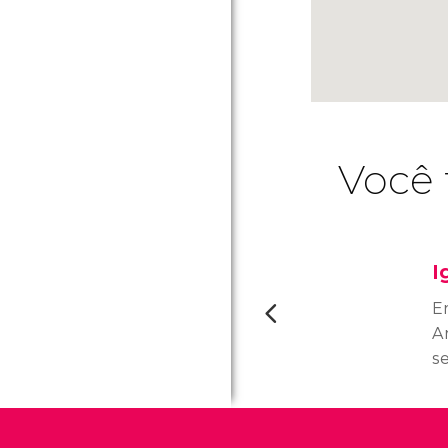
Você 
I
E
A
s
d
p
m