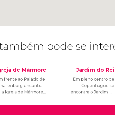
também pode se inter
greja de Mármore
Jardim do Rei
m frente ao Palácio de
Em pleno centro de
malienborg encontra-
Copenhague se
e a Igreja de Mármore
encontra o Jardim do
e Copenhague, famosa
Rei (Kongens Have), o
or sua cúpula de 50
pulmão verde
etros de altura.
favorito dos