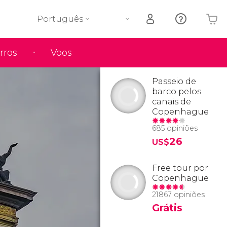
Português
rros
Voos
O seu carrinho está vazio
Passeio de
barco pelos
canais de
Copenhague
685 opiniões
26
US$
Free tour por
Copenhague
21867 opiniões
Grátis