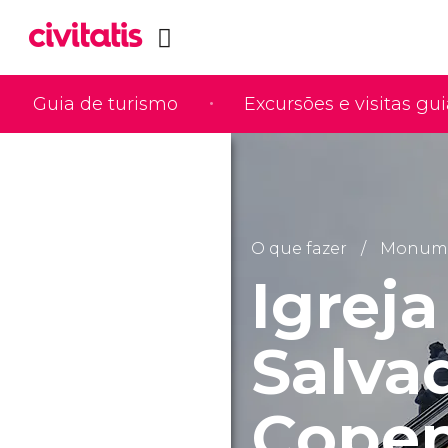
Guia de turismo
Excursões e visitas gu
O que fazer
Monumen
Igrej
Salva
Cope