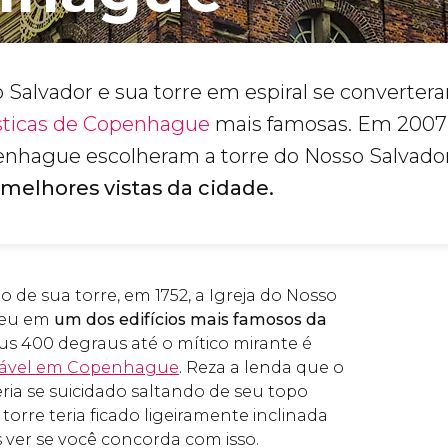
o Salvador e sua torre em espiral se convert
ísticas de Copenhague
mais famosas. Em 2007
enhague escolheram a torre do Nosso Salvado
melhores vistas da cidade.
 de sua torre, em 1752, a Igreja do Nosso
teu em
um dos edifícios mais famosos da
us 400 degraus até o mítico mirante é
ensável em Copenhague
. Reza a lenda que o
eria se suicidado saltando de seu topo
orre teria ficado ligeiramente inclinada
s ver se você concorda com isso.