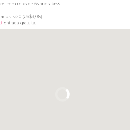
sos com mais de 65 anos:
kr
53
4 anos:
kr
20 (
US$
3,08)
d
: entrada gratuita.
Clique para usar o mapa