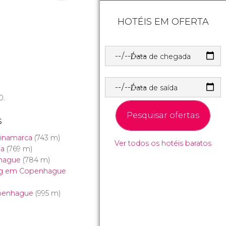
HOTÉIS EM OFERTA
Data de chegada
Data de saída
0.
Pesquisar ofertas
s
Dinamarca
(743 m)
Ver todos os hotéis baratos
ia
(769 m)
hague
(784 m)
org em Copenhague
penhague
(995 m)