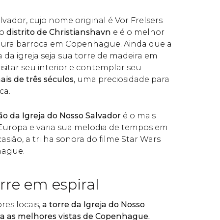
lvador, cujo nome original é Vor Frelsers
no
distrito de
Christianshavn
e é o melhor
tura barroca em Copenhague. Ainda que a
 da igreja seja sua torre de madeira em
visitar seu interior e contemplar seu
is de três séculos
, uma preciosidade para
ca.
hão da Igreja do Nosso Salvador
é o mais
Europa e varia sua melodia de tempos em
sião, a trilha sonora do filme Star Wars
hague.
rre em espiral
es locais,
a torre da Igreja do Nosso
a as melhores vistas de Copenhague.