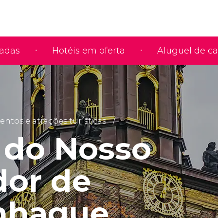
iadas
Hotéis em oferta
Aluguel de ca
tos e atrações turísticas
a do Nosso
dor de
nhague