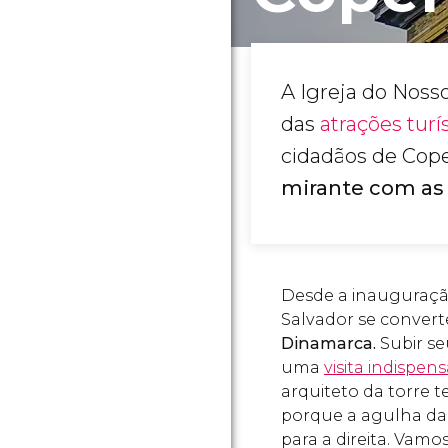
A Igreja do Noss
das
atrações tur
cidadãos de Cop
mirante com as 
Desde a inauguração
Salvador se conver
Dinamarca.
Subir se
uma
visita indisp
arquiteto da torre t
porque a agulha da t
para a direita. Vamo