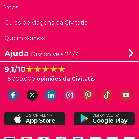
Voos
Guias de viagens da Civitatis
Quem somos
Ajuda
Disponíveis 24/7
★★★★★
★★★★★
9,1/10
+
5.000.000
opiniões da Civitatis
DISPONÍVEL NA
DISPONÍVEL NO
App Store
Google Play