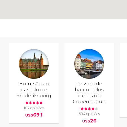
Excursão ao
Passeio de
castelo de
barco pelos
Frederiksborg
canais de
Copenhague
107 opiniões
684 opiniões
69,1
US$
26
US$