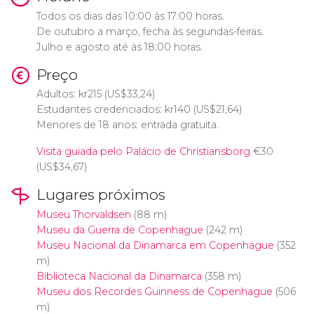
Todos os dias das 10:00 às 17:00 horas.
De outubro a março, fecha às segundas-feiras.
Julho e agosto até às 18:00 horas.
Preço
Adultos:
kr
215 (
US$
33,24)
Estudantes credenciados:
kr
140 (
US$
21,64)
Menores de 18 anos: entrada gratuita.
Visita guiada pelo Palácio de Christiansborg
€
30
(
US$
34,67)
Lugares próximos
Museu Thorvaldsen
(88 m)
Museu da Guerra de Copenhague
(242 m)
Museu Nacional da Dinamarca em Copenhague
(352
m)
Biblioteca Nacional da Dinamarca
(358 m)
Museu dos Recordes Guinness de Copenhague
(506
m)