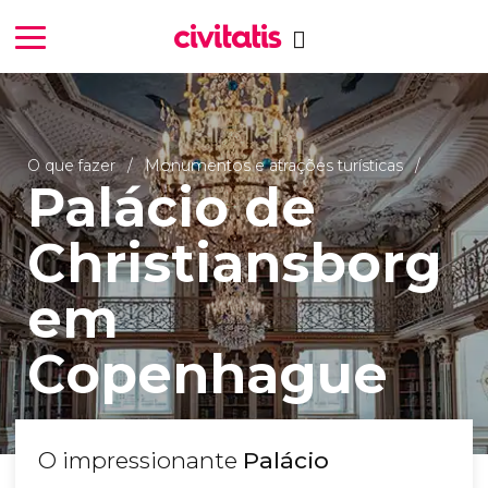
O que fazer
Monumentos e atrações turísticas
Palácio de
Christiansborg
em
Copenhague
O impressionante
Palácio